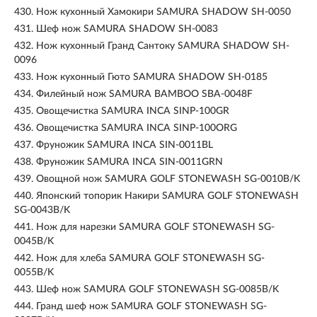
430.
Нож кухонный Хамокири SAMURA SHADOW SH-0050
431.
Шеф нож SAMURA SHADOW SH-0083
432.
Нож кухонный Гранд Сантоку SAMURA SHADOW SH-
0096
433.
Нож кухонный Гюто SAMURA SHADOW SH-0185
434.
Филейный нож SAMURA BAMBOO SBA-0048F
435.
Овощечистка SAMURA INCA SINP-100GR
436.
Овощечистка SAMURA INCA SINP-100ORG
437.
Фруножик SAMURA INCA SIN-0011BL
438.
Фруножик SAMURA INCA SIN-0011GRN
439.
Овощной нож SAMURA GOLF STONEWASH SG-0010B/K
440.
Японский топорик Накири SAMURA GOLF STONEWASH
SG-0043B/K
441.
Нож для нарезки SAMURA GOLF STONEWASH SG-
0045B/K
442.
Нож для хлеба SAMURA GOLF STONEWASH SG-
0055B/K
443.
Шеф нож SAMURA GOLF STONEWASH SG-0085B/K
444.
Гранд шеф нож SAMURA GOLF STONEWASH SG-