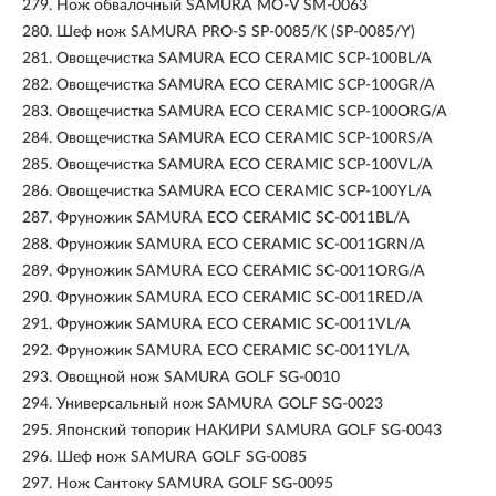
279.
Нож обвалочный SAMURA MO-V SM-0063
280.
Шеф нож SAMURA PRO-S SP-0085/K (SP-0085/Y)
281.
Овощечистка SAMURA ECO CERAMIC SCP-100BL/A
282.
Овощечистка SAMURA ECO CERAMIC SCP-100GR/A
283.
Овощечистка SAMURA ECO CERAMIC SCP-100ORG/A
284.
Овощечистка SAMURA ECO CERAMIC SCP-100RS/A
285.
Овощечистка SAMURA ECO CERAMIC SCP-100VL/A
286.
Овощечистка SAMURA ECO CERAMIC SCP-100YL/A
287.
Фруножик SAMURA ECO CERAMIC SC-0011BL/A
288.
Фруножик SAMURA ECO CERAMIC SC-0011GRN/A
289.
Фруножик SAMURA ECO CERAMIC SC-0011ORG/A
290.
Фруножик SAMURA ECO CERAMIC SC-0011RED/A
291.
Фруножик SAMURA ECO CERAMIC SC-0011VL/A
292.
Фруножик SAMURA ECO CERAMIC SC-0011YL/A
293.
Овощной нож SAMURA GOLF SG-0010
294.
Универсальный нож SAMURA GOLF SG-0023
295.
Японский топорик НАКИРИ SAMURA GOLF SG-0043
296.
Шеф нож SAMURA GOLF SG-0085
297.
Нож Сантоку SAMURA GOLF SG-0095