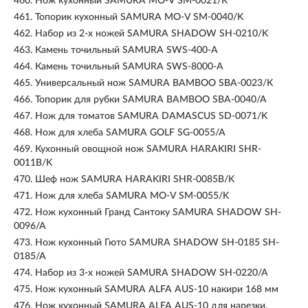
460.
Нож кухонный SAMURA MO-V SM-0021/K
461.
Топорик кухонный SAMURA MO-V SM-0040/K
462.
Набор из 2-х ножей SAMURA SHADOW SH-0210/K
463.
Камень точильный SAMURA SWS-400-A
464.
Камень точильный SAMURA SWS-8000-A
465.
Универсальный нож SAMURA BAMBOO SBA-0023/K
466.
Топорик для рубки SAMURA BAMBOO SBA-0040/A
467.
Нож для томатов SAMURA DAMASCUS SD-0071/K
468.
Нож для хлеба SAMURA GOLF SG-0055/A
469.
Кухонный овощной нож SAMURA HARAKIRI SHR-
0011B/K
470.
Шеф нож SAMURA HARAKIRI SHR-0085B/K
471.
Нож для хлеба SAMURA MO-V SM-0055/K
472.
Нож кухонный Гранд Сантоку SAMURA SHADOW SH-
0096/A
473.
Нож кухонный Гюто SAMURA SHADOW SH-0185 SH-
0185/A
474.
Набор из 3-х ножей SAMURA SHADOW SH-0220/A
475.
Нож кухонный SAMURA ALFA AUS-10 накири 168 мм
476.
Нож кухонный SAMURA ALFA AUS-10 для нарезки,