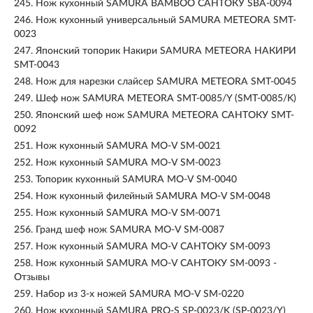
245.
Нож кухонный SAMURA BAMBOO САНТОКУ SBA-0094
246.
Нож кухонный универсальный SAMURA METEORA SMT-
0023
247.
Японский топорик Накири SAMURA METEORA НАКИРИ
SMT-0043
248.
Нож для нарезки слайсер SAMURA METEORA SMT-0045
249.
Шеф нож SAMURA METEORA SMT-0085/Y (SMT-0085/K)
250.
Японский шеф нож SAMURA METEORA САНТОКУ SMT-
0092
251.
Нож кухонный SAMURA MO-V SM-0021
252.
Нож кухонный SAMURA MO-V SM-0023
253.
Топорик кухонный SAMURA MO-V SM-0040
254.
Нож кухонный филейный SAMURA MO-V SM-0048
255.
Нож кухонный SAMURA MO-V SM-0071
256.
Гранд шеф нож SAMURA MO-V SM-0087
257.
Нож кухонный SAMURA MO-V САНТОКУ SM-0093
258.
Нож кухонный SAMURA MO-V САНТОКУ SM-0093 -
Отзывы
259.
Набор из 3-х ножей SAMURA MO-V SM-0220
260.
Нож кухонный SAMURA PRO-S SP-0023/K (SP-0023/Y)