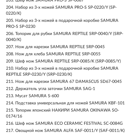
203.
Шеф нож SAMURA PRO-S SP-0087
204.
Набор из 3-х ножей SAMURA PRO-S SP-0220/Y (SP-
0220/K)
205.
Набор из 3-х ножей в подарочной коробке SAMURA
PRO-S SP-0230
206.
Топорик для рубки SAMURA REPTILE SRP-0040/Y (SRP-
0040/K)
207.
Нож для нарезки SAMURA REPTILE SRP-0045
208.
Нож для хлеба SAMURA REPTILE SRP-0055
209.
Шеф нож SAMURA REPTILE SRP-0085/K (SRP-0085/Y)
210.
Набор из 3-х ножей в подарочной коробке SAMURA
REPTILE SRP-0230/Y (SRP-0230/K)
211.
Нож для нарезки SAMURA 67 DAMASCUS SD67-0045
212.
Держатель угла заточки SAMURA SAG-1
213.
Мусат SAMURA S-600
214.
Подставка универсальная для ножей SAMURA KBF-101
215.
Топорик японский НАКИРИ SAMURA OKINAWA SO-
0174/16
216.
Шеф нож SAMURA ECO CERAMIC FESTIVAL SC-0084G
217.
Овощной нож SAMURA ALFA SAF-0011/Y (SAF-0011/K)