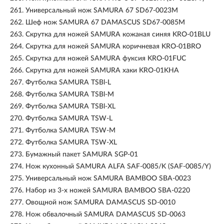
261.
Универсальный нож SAMURA 67 SD67-0023M
262.
Шеф нож SAMURA 67 DAMASCUS SD67-0085M
263.
Скрутка для ножей SAMURA кожаная синяя KRO-01BLU
264.
Скрутка для ножей SAMURA коричневая KRO-01BRO
265.
Скрутка для ножей SAMURA фуксия KRO-01FUC
266.
Скрутка для ножей SAMURA хаки KRO-01KHA
267.
Футболка SAMURA TSBl-L
268.
Футболка SAMURA TSBl-M
269.
Футболка SAMURA TSBl-XL
270.
Футболка SAMURA TSW-L
271.
Футболка SAMURA TSW-M
272.
Футболка SAMURA TSW-XL
273.
Бумажный пакет SAMURA SGP-01
274.
Нож кухонный SAMURA ALFA SAF-0085/K (SAF-0085/Y)
275.
Универсальный нож SAMURA BAMBOO SBA-0023
276.
Набор из 3-х ножей SAMURA BAMBOO SBA-0220
277.
Овощной нож SAMURA DAMASCUS SD-0010
278.
Нож обвалочный SAMURA DAMASCUS SD-0063