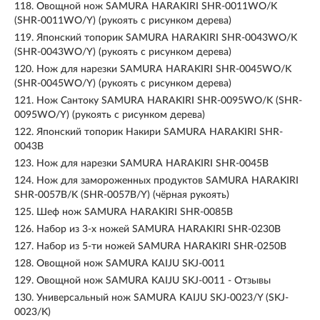
118.
Овощной нож SAMURA HARAKIRI SHR-0011WO/K
(SHR-0011WO/Y) (рукоять с рисунком дерева)
119.
Японский топорик SAMURA HARAKIRI SHR-0043WO/K
(SHR-0043WO/Y) (рукоять с рисунком дерева)
120.
Нож для нарезки SAMURA HARAKIRI SHR-0045WO/K
(SHR-0045WO/Y) (рукоять с рисунком дерева)
121.
Нож Сантоку SAMURA HARAKIRI SHR-0095WO/K (SHR-
0095WO/Y) (рукоять с рисунком дерева)
122.
Японский топорик Накири SAMURA HARAKIRI SHR-
0043B
123.
Нож для нарезки SAMURA HARAKIRI SHR-0045B
124.
Нож для замороженных продуктов SAMURA HARAKIRI
SHR-0057B/K (SHR-0057B/Y) (чёрная рукоять)
125.
Шеф нож SAMURA HARAKIRI SHR-0085B
126.
Набор из 3-х ножей SAMURA HARAKIRI SHR-0230B
127.
Набор из 5-ти ножей SAMURA HARAKIRI SHR-0250B
128.
Овощной нож SAMURA KAIJU SKJ-0011
129.
Овощной нож SAMURA KAIJU SKJ-0011 - Отзывы
130.
Универсальный нож SAMURA KAIJU SKJ-0023/Y (SKJ-
0023/K)