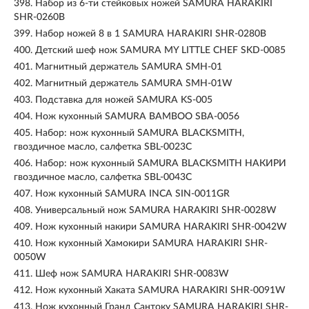
398.
Набор из 6-ти стейковых ножей SAMURA HARAKIRI
SHR-0260B
399.
Набор ножей 8 в 1 SAMURA HARAKIRI SHR-0280B
400.
Детский шеф нож SAMURA MY LITTLE CHEF SKD-0085
401.
Магнитный держатель SAMURA SMH-01
402.
Магнитный держатель SAMURA SMH-01W
403.
Подставка для ножей SAMURA KS-005
404.
Нож кухонный SAMURA BAMBOO SBA-0056
405.
Набор: нож кухонный SAMURA BLACKSMITH,
гвоздичное масло, салфетка SBL-0023C
406.
Набор: нож кухонный SAMURA BLACKSMITH НАКИРИ
гвоздичное масло, салфетка SBL-0043C
407.
Нож кухонный SAMURA INCA SIN-0011GR
408.
Универсальный нож SAMURA HARAKIRI SHR-0028W
409.
Нож кухонный накири SAMURA HARAKIRI SHR-0042W
410.
Нож кухонный Хамокири SAMURA HARAKIRI SHR-
0050W
411.
Шеф нож SAMURA HARAKIRI SHR-0083W
412.
Нож кухонный Хаката SAMURA HARAKIRI SHR-0091W
413.
Нож кухонный Гранд Сантоку SAMURA HARAKIRI SHR-