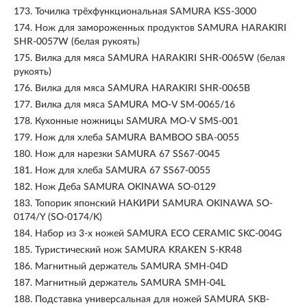
173.
Точилка трёхфункциональная SAMURA KSS-3000
174.
Нож для замороженных продуктов SAMURA HARAKIRI
SHR-0057W (белая рукоять)
175.
Вилка для мяса SAMURA HARAKIRI SHR-0065W (белая
рукоять)
176.
Вилка для мяса SAMURA HARAKIRI SHR-0065B
177.
Вилка для мяса SAMURA MO-V SM-0065/16
178.
Кухонные ножницы SAMURA MO-V SMS-001
179.
Нож для хлеба SAMURA BAMBOO SBA-0055
180.
Нож для нарезки SAMURA 67 SS67-0045
181.
Нож для хлеба SAMURA 67 SS67-0055
182.
Нож Деба SAMURA OKINAWA SO-0129
183.
Топорик японский НАКИРИ SAMURA OKINAWA SO-
0174/Y (SO-0174/K)
184.
Набор из 3-х ножей SAMURA ECO CERAMIC SKC-004G
185.
Туристический нож SAMURA KRAKEN S-KR48
186.
Магнитный держатель SAMURA SMH-04D
187.
Магнитный держатель SAMURA SMH-04L
188.
Подставка универсальная для ножей SAMURA SKB-