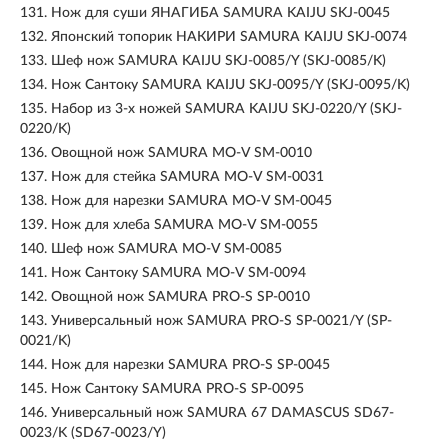
131.
Нож для суши ЯНАГИБА SAMURA KAIJU SKJ-0045
132.
Японский топорик НАКИРИ SAMURA KAIJU SKJ-0074
133.
Шеф нож SAMURA KAIJU SKJ-0085/Y (SKJ-0085/K)
134.
Нож Сантоку SAMURA KAIJU SKJ-0095/Y (SKJ-0095/K)
135.
Набор из 3-х ножей SAMURA KAIJU SKJ-0220/Y (SKJ-
0220/K)
136.
Овощной нож SAMURA MO-V SM-0010
137.
Нож для стейка SAMURA MO-V SM-0031
138.
Нож для нарезки SAMURA MO-V SM-0045
139.
Нож для хлеба SAMURA MO-V SM-0055
140.
Шеф нож SAMURA MO-V SM-0085
141.
Нож Сантоку SAMURA MO-V SM-0094
142.
Овощной нож SAMURA PRO-S SP-0010
143.
Универсальный нож SAMURA PRO-S SP-0021/Y (SP-
0021/K)
144.
Нож для нарезки SAMURA PRO-S SP-0045
145.
Нож Сантоку SAMURA PRO-S SP-0095
146.
Универсальный нож SAMURA 67 DAMASCUS SD67-
0023/K (SD67-0023/Y)