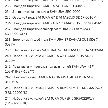
232.
Нож Сантоку SAMURA REPTILE SRP-0095/K (SRP-0095/Y)
233.
Нож для нарезки SAMURA SULTAN SU-0045D
234.
Электрическая точилка SAMURA SEC-2000
235.
Овощной нож SAMURA 67 DAMASCUS SD67-0010M
236.
Нож для нарезки SAMURA 67 DAMASCUS SD67-0045M
237.
Нож для нарезки слайсер SAMURA 67 DAMASCUS
SD67-0046MT
238.
Европейский шеф нож SAMURA 67 DAMASCUS SD67-
0087M
239.
Шеф нож Сантоку SAMURA 67 DAMASCUS SD67-0094M
240.
Набор из 3-х ножей SAMURA 67 DAMASCUS SD67-
0220M
241.
Подставка универсальная для ножей SAMURA KBF-
103/K (KBF-103/Y)
242.
Нож кухонный SAMURA OKINAWA ЯНАГИБА SO-
0110/16
243.
Набор из 3-х ножей SAMURA BLACKSMITH SBL-0220C/Y
(SBL-0220C/K)
244.
Набор из 3-х ножей SAMURA SUPER 5 SP5-0220C/Y
(SP5-0220C/K)