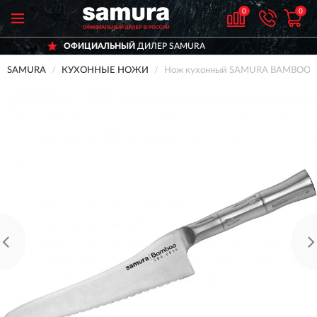
0
0
ИЦИАЛЬНЫЙ
ДИЛЕР SAMURA
ДОС
SAMURA
КУХОННЫЕ НОЖИ
Нож кухонный SAMURA BAMBOO дл